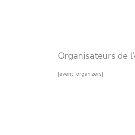
Aller
au
contenu
Organisateurs de 
[event_organizers]