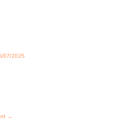
5/07/2025
ant
→