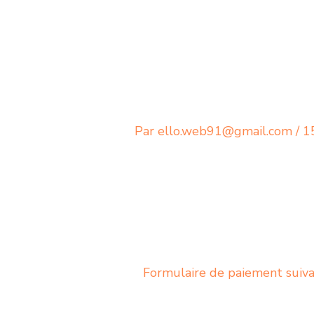
Aller
au
contenu
Par
ello.web91@gmail.com
/
1
Formulaire de paiement suiv